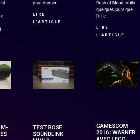
est
pour donner
Rush of Blood. Voila
quelques jours que
LIRE
ux
j’ai le
L'ARTICLE
LIRE
t
L'ARTICLE
GAMESCOM
 M-
TEST BOSE
2016 : WARNER
RÈS
SOUNDLINK
AVEC LEGO