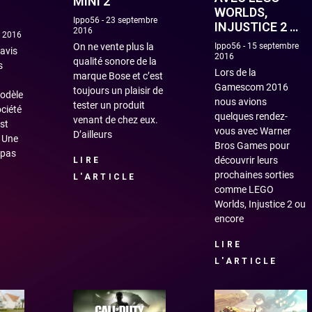
MINI 2
WORLDS,
Ippo56
23 septembre
INJUSTICE 2 …
2016
e 2016
Ippo56
15 septembre
On ne vente plus la
 avis
2016
qualité sonore de la
s
Lors de la
marque Bose et c’est
Gamescom 2016
toujours un plaisir de
modèle
nous avions
tester un produit
ciété
quelques rendez-
venant de chez eux.
st
vous avec Warner
D’ailleurs
. Une
Bros Games pour
 pas
découvrir leurs
LIRE
prochaines sorties
L'ARTICLE
comme LEGO
Worlds, Injustice 2 ou
encore
LIRE
L'ARTICLE