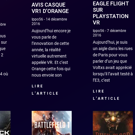
EAGLE FLIGHT
AVIS CASQUE
SUR
VR1 D’ORANGE
PLAYSTATION
Ippo56
14 décembre
VR
2016
bre
Aujourd’hui encore je
Ippo56
7 décembre
2016
vous
vous parle de
 sur
Aujourd’hui, je suis
l’innovation de cette
que
un aigle dans les rues
année, la réalité
 2
de Paris pour vous
virtuelle autrement
parler d’un jeu que
appelée VR. Et c’est
Voltxs avait apprécié
Orange cette fois qui
4 où
lorsqu’il l’avait testé à
nous envoie son
l’E3, c’est
LIRE
LIRE
L'ARTICLE
L'ARTICLE