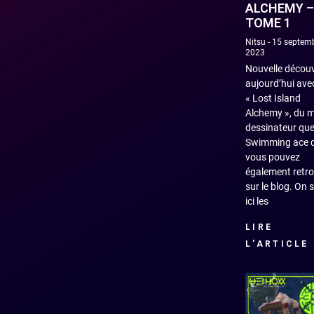
ALCHEMY –
TOME 1
Nitsu
15 septem
2023
Nouvelle décou
aujourd’hui ave
« Lost Island
Alchemy », du 
dessinateur qu
Swimming ace 
vous pouvez
également retr
sur le blog. On 
ici les
LIRE
L'ARTICLE