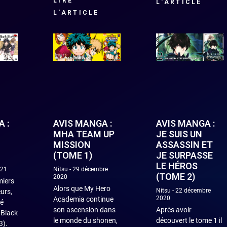
LIRE
L'ARTICLE
L'ARTICLE
 :
AVIS MANGA :
AVIS MANGA :
MHA TEAM UP
JE SUIS UN
MISSION
ASSASSIN ET
(TOME 1)
JE SURPASSE
LE HÉROS
021
Nitsu
29 décembre
(TOME 2)
2020
miers
Alors que My Hero
Nitsu
22 décembre
urs,
2020
Academia continue
gé
son ascension dans
Après avoir
 Black
le monde du shonen,
découvert le tome 1 il
3).