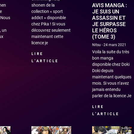
AVIS MANGA :
onen
shonen de la
JE SUIS UN
e
collection « sport
ASSASSIN ET
. Nous
addict » disponible
JE SURPASSE
chez Pika ! Si vous
LE HÉROS
, un
découvrez seulement
(TOME 3)
ux
maintenant cette
licence je
Nitsu
24 mars 2021
Voila la suite du très
LIRE
bon manga
L'ARTICLE
disponible chez Doki
Doki depuis
maintenant quelques
mois. Si vous n’avez
jamais entendu
parler de la licence Je
LIRE
L'ARTICLE