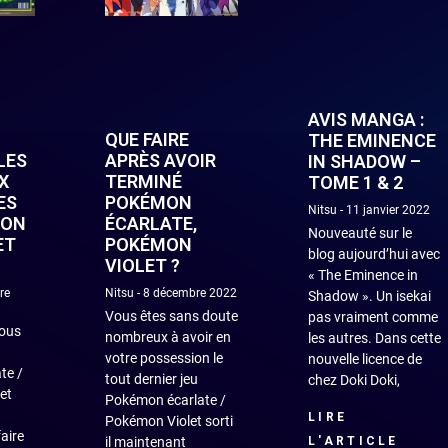
AVIS MANGA :
QUE FAIRE
THE EMINENCE
LES
APRÈS AVOIR
IN SHADOW –
X
TERMINÉ
TOME 1 & 2
ES
POKÉMON
Nitsu
11 janvier 2022
MON
ÉCARLATE,
Nouveauté sur le
ET
POKÉMON
blog aujourd’hui avec
VIOLET ?
« The Eminence in
re
Nitsu
8 décembre 2022
Shadow ». Un isekai
Vous êtes sans doute
pas vraiment comme
ous
nombreux à avoir en
les autres. Dans cette
votre possession le
nouvelle licence de
te /
tout dernier jeu
chez Doki Doki,
et
Pokémon écarlate /
LIRE
Pokémon Violet sorti
aire
L'ARTICLE
il maintenant