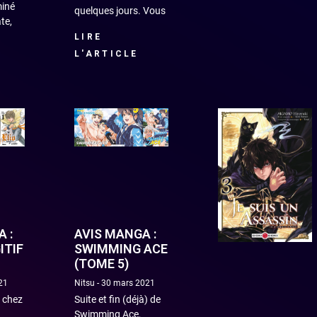
miné
quelques jours. Vous
te,
LIRE
L'ARTICLE
 :
AVIS MANGA :
ITIF
SWIMMING ACE
(TOME 5)
21
Nitsu
30 mars 2021
e chez
Suite et fin (déjà) de
Swimming Ace,