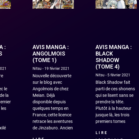
 :
AVIS MANGA :
AVIS MANGA :
S
ANGOLMOIS
BLACK
(TOME 1)
SHADOW
(TOME 4)
2021
Nitsu
19 février 2021
Nitsu
5 février 2021
re
Nouvelle découverte
sur le blog avec
Black Shadow fait
c le
Angolmois de chez
parti de ces shonens
de la
Meian. Déjà
qui se lisent sans se
remier
disponible depuis
prendre la tête.
 les
quelques temps en
Plutôt à la hauteur
France, cette licence
jusque là, les trois
retrace les aventures
premiers tomes
xilé
de Jinzaburo. Ancien
LIRE