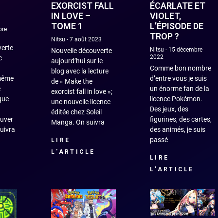
EXORCIST FALL
ÉCARLATE ET
IN LOVE –
VIOLET,
TOME 1
L’ÉPISODE DE
bre
TROP ?
Nitsu
7 août 2023
verte
Nitsu
15 décembre
Nouvelle découverte
2022
c
aujourd’hui sur le
Comme bon nombre
blog avec la lecture
même
d’entre vous je suis
de « Make the
e
un énorme fan de la
exorcist fall in love »;
que
licence Pokémon.
une nouvelle licence
Des jeux, des
éditée chez Soleil
ouver
figurines, des cartes,
Manga. On suivra
suivra
des animés, je suis
passé
LIRE
L'ARTICLE
LIRE
L'ARTICLE