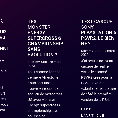
G,
TEST
TEST CASQUE
MONSTER
SONY
OUR
ENERGY
PLAYSTATION 5
RS
SUPERCROSS 6
PSVR2. LE BIEN
CHAMPIONSHIP.
NÉ ?
ONNEURS
SANS
Stommy_Cop
17 mars
ÉVOLUTION ?
2023
J’ai reçu le nouveau
ars
Stommy_Cop
20 mars
2023
casque de réalité
nous,
Tout comme l’année
virtuelle nommé
dernière Millestone
PSVR2 créé pour la
s
nous sort une
PS5. J’avais
 et
nouvelle version de
volontairement laissé
eurs
son jeu de motocross
de côté la première
tres
US avec Monster
version de la PS4.
, vous
Energy Supercross 6
LIRE
ment
championship. Les
L'ARTICLE
courses ne