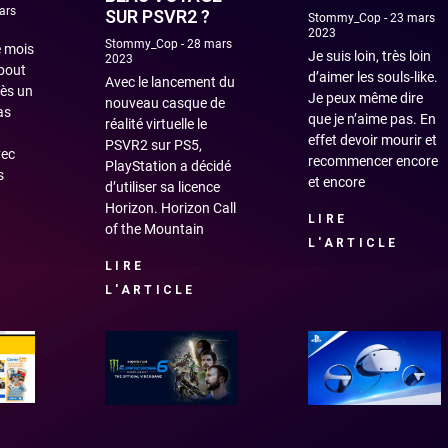
ars
SUR PSVR2 ?
Stommy_Cop
23 mars
2023
Stommy_Cop
28 mars
e mois
Je suis loin, très loin
2023
 bout
d’aimer les souls-like.
Avec le lancement du
rès un
Je peux même dire
nouveau casque de
as
que je n’aime pas. En
réalité virtuelle le
effet devoir mourir et
PSVR2 sur PS5,
vec
recommencer encore
PlayStation a décidé
s
et encore
d’utiliser sa licence
Horizon. Horizon Call
LIRE
of the Mountain
L'ARTICLE
LIRE
L'ARTICLE