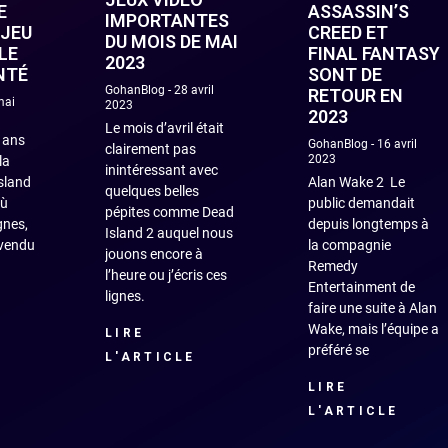
E
ASSASSIN’S
IMPORTANTES
 JEU
CREED ET
DU MOIS DE MAI
LE
FINAL FANTASY
2023
NTÉ
SONT DE
GohanBlog
28 avril
RETOUR EN
mai
2023
2023
Le mois d’avril était
0 ans
GohanBlog
16 avril
clairement pas
2023
la
inintéressant avec
Island
Alan Wake 2 Le
quelques belles
où
public demandait
pépites comme Dead
gnes,
depuis longtemps à
Island 2 auquel nous
à vendu
la compagnie
jouons encore à
Remedy
l’heure ou j’écris ces
Entertainment de
lignes.
faire une suite à Alan
Wake, mais l’équipe a
LIRE
préféré se
L'ARTICLE
LIRE
L'ARTICLE