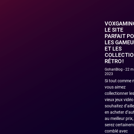
VOXGAMIN
LE SITE
PARFAIT P
LES GAMEU
ET LES
COLLECTI
RÉTRO !
GohanBlog
22 m
2023
Si tout comme 
vous aimez
collectionner le
vieux jeux vidéo
souhaitez d’aill
en acheter d’au
au meilleur prix
serez certaine
comblé avec