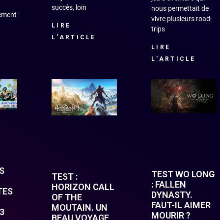
succès, loin
nous permettait de
lement
vivre plusieurs road-
LIRE
trips
L'ARTICLE
LIRE
L'ARTICLE
S
TEST WO LONG
TEST :
: FALLEN
HORIZON CALL
TES
DYNASTY.
OF THE
FAUT-IL AIMER
MOUTAIN. UN
23
MOURIR ?
BEAU VOYAGE