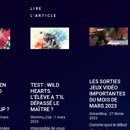
LIRE
L'ARTICLE
LES SORTIES
DEN
TEST : WILD
JEUX VIDÉO
O
HEARTS.
IMPORTANTES
L’ÉLÈVE A T’IL
DU MOIS DE
DÉPASSÉ LE
MARS 2023
UP ?
MAÎTRE ?
GohanBlog
27 février
 mars
Stommy_Cop
1 mars
2023
2023
Comme quoi le début
années
Impossible de vous