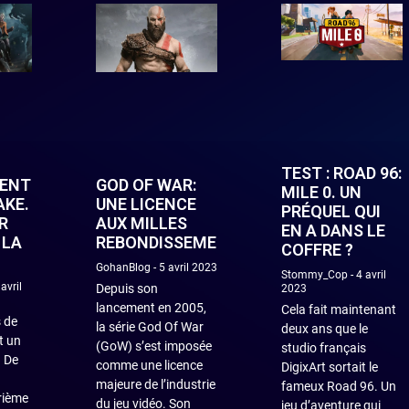
TEST : ROAD 96:
DENT
GOD OF WAR:
MILE 0. UN
AKE.
UNE LICENCE
PRÉQUEL QUI
R
AUX MILLES
EN A DANS LE
 LA
REBONDISSEMENTS
COFFRE ?
GohanBlog
5 avril 2023
Stommy_Cop
4 avril
avril
Depuis son
2023
lancement en 2005,
Cela fait maintenant
s de
la série God Of War
deux ans que le
t un
(GoW) s’est imposée
studio français
. De
comme une licence
DigixArt sortait le
majeure de l’industrie
fameux Road 96. Un
rième
du jeu vidéo. Son
jeu d’aventure qui