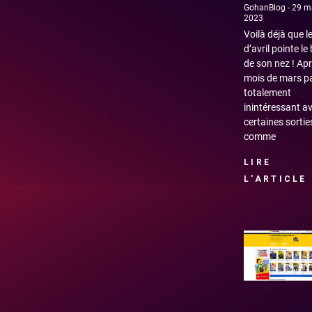
GohanBlog
29 m
2023
Voilà déjà que l
d’avril pointe le
de son nez ! Ap
mois de mars p
totalement
inintéressant a
certaines sortie
comme
LIRE
L'ARTICLE