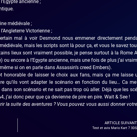
l’Egypte ancienne ;
ntique.
ine médiévale ;
’Angleterre Victorienne ;
 certain mal à voir Desmond nous emmener directement penda
médiévale, mais les scripts sont là pour ça, et vous le savez to
tains lieux sont vraiment possible, je pense surtout à la Rome 
ble) ou encore à l’Egypte ancienne, mais une fois de plus j’ai vrai
ême si on en parle dans Assassin’s creed Embers).
ôt honorable de laisser le choix aux fans, mais ça me laisse
re qu’ils vont adapter le scénario en fonction du lieu… Ca me
ans son scénario et ne sait pas trop où aller. Déjà que les sc
, j’ai donc peur que ça devienne de pire en pire. Wait & See !
rir la suite des aventures ? Vous pouvez vous aussi donner votre
ARTICLE SUIVANT
Test et avis Mario Kart 7 3DS