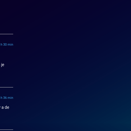
 h 30 min
 je
 h 36 min
y a de