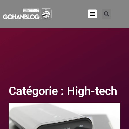
Qui sommes-nous ?
Catégorie : High-tech