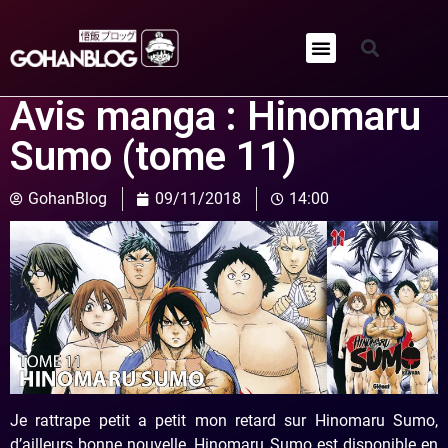
Qui sommes-nous ?
Avis manga : Hinomaru
Sumo (tome 11)
GohanBlog
09/11/2018
14:00
Je rattrape petit a petit mon retard sur Hinomaru Sumo,
d’ailleurs bonne nouvelle, Hinomaru Sumo est disponible en