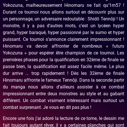
Yokozuna, malheureusement Hinomaru ne fait qu’1m57 !
Durant ce tournoi nous allons surtout en découvrir plus sur
un personnage, un adversaire redoutable : Shidô Tennôji ! Un
monstre, il y a pas d’autres mots, c’est un lycéen hyper
grand, hyper baraqué, hyper passionné par le sumo et hyper
puissant. Ce tournoi s’annonce clairement impressionnant !
Hinomaru va devoir affronter de nombreux « futurs
Yokozuna » pour espérer être champion de ce tournoi. Les
premières phases pour la qualification en 32ème de finale se
passe bien, la qualification est assez facile même. Le plus
dur arrive … trop rapidement ! Dès les 32ème de finale
Hinomaru affronte le fameux Tennôji. Dans la seconde partir
du manga nous allons d’ailleurs assister à ce combat
impressionnant entre deux monstres au style et au gabarit
différent. Un combat vraiment intéressant mais surtout un
combat surprenant. Je vous en dit pas plus !
Encore une fois j’ai adoré la lecture de ce tome, le dessin me
fait toujours autant rêver, il y a certaines planches qui sont