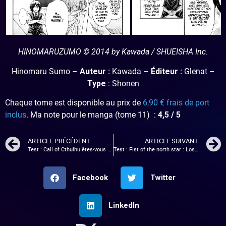
HINOMARUZUMO © 2014 by Kawada / SHUEISHA Inc.
Hinomaru Sumo –
Auteur :
Kawada
–
Éditeur :
Glenat –
Type
: Shonen
Chaque tome est disponible au prix de
6,90 € frais de port
inclus
. Ma note pour le manga (tome 11) :
4,5 / 5
ARTICLE PRÉCÉDENT
ARTICLE SUIVANT
Test : Call of Cthulhu êtes-vous prêt à entrer dans la folie ?
Test : Fist of the north star : Lost paradise. Ken survit vraiment ?
Facebook
Twitter
LinkedIn