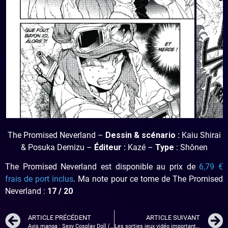
The Promised Neverland –
Dessin & scénario :
Kaiu Shirai
& Posuka Demizu –
Éditeur :
Kazé –
Type
: Shônen
The Promised Neverland est disponible au prix de
6,79 €
frais de port inclus
. Ma note pour ce tome de The Promised
Neverland :
17
/ 20
ARTICLE PRÉCÉDENT
ARTICLE SUIVANT
Avis manga : Sexy Cosplay Doll (Tome 1)
Les sorties jeux vidéo importantes du mois de novembre 2019