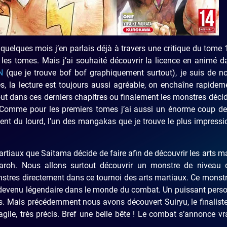
 quelques mois j’en parlais déjà à travers une critique du tome 
u les tomes. Mais j’ai souhaité découvrir la licence en animé 
N
(que je trouve bof bof graphiquement surtout), je suis de n
, la lecture est toujours aussi agréable, on enchaîne rapidem
rtout dans ces derniers chapitres ou finalement les monstres déci
s. Comme pour les premiers tomes j’ai aussi un énorme coup d
nt du lourd, l’un des mangakas que je trouve le plus impress
artiaux que Saitama décide de faire afin de découvrir les arts m
aroh. Nous allons surtout découvrir un monstre de niveau
tres directement dans ce tournoi des arts martiaux. Ce monstr
i devenu légendaire dans le monde du combat. Un puissant per
res. Mais précédemment nous avons découvert Suiryu, le finalist
 agile, très précis. Bref une belle bête ! Le combat s’annonce v