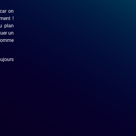
car on
iment !
u plan
tuer un
. Comme
oujours