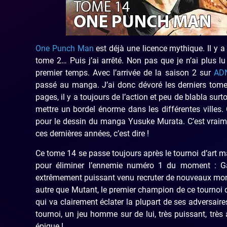
One Punch Man
est déjà une licence mythique. Il y a
tome 2… Puis j’ai arrêté. Non pas que je n’ai plus l
premier temps. Avec l’arrivée de la saison 2 sur
AD
passé au manga. J’ai donc dévoré les derniers tomes
pages, il y a toujours de l’action et peu de blabla su
mettre un bordel énorme dans les différentes ville
pour le dessin du manga Yusuke Murata. C’est vraime
ces dernières années, c’est dire !
Ce tome 14 se passe toujours après le tournoi d’art m
pour éliminer l’ennemie numéro 1 du moment : G
extrêmement puissant venu recruter de nouveaux mons
autre que Mutant, le premier champion de ce tourno
qui va clairement éclater la plupart de ses adversai
tournoi, un jeu homme sur de lui, très puissant, très
épique !