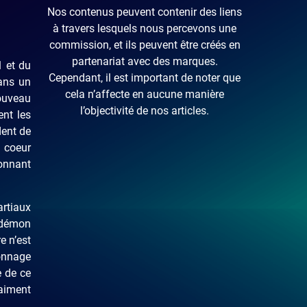
Nos contenus peuvent contenir des liens
à travers lesquels nous percevons une
commission, et ils peuvent être créés en
partenariat avec des marques.
1 et du
Cependant, il est important de noter que
dans un
cela n’affecte en aucune manière
ouveau
l’objectivité de nos articles.
ent les
dent de
e coeur
ionnant
artiaux
 démon
e n’est
sonnage
e de ce
raiment