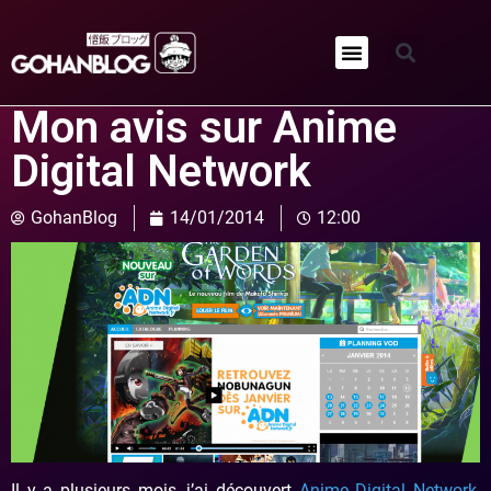
Qui sommes-nous ?
Mon avis sur Anime
Digital Network
GohanBlog
14/01/2014
12:00
Il y a plusieurs mois, j’ai découvert
Anime Digital Network
,