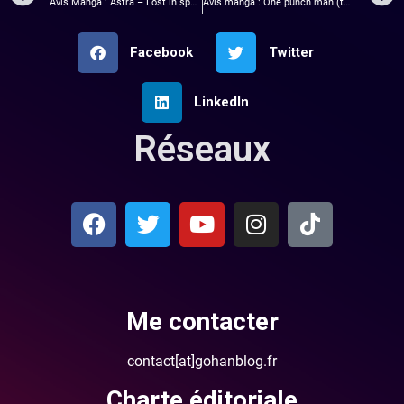
Avis Manga : Astra – Lost in space (Tome 2)
Avis manga : One punch man (tome 14)
Facebook
Twitter
LinkedIn
Réseaux
Me contacter
contact[at]gohanblog.fr
Charte éditoriale