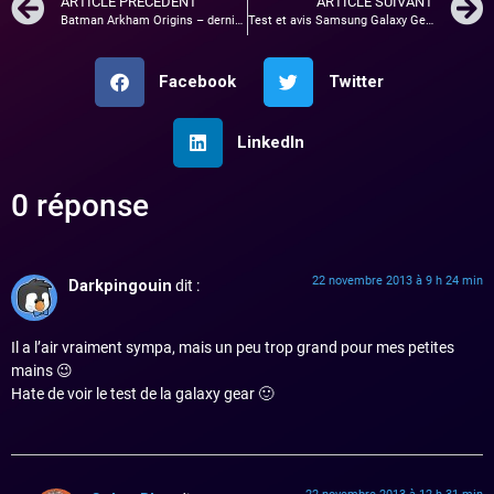
ARTICLE PRÉCÉDENT
ARTICLE SUIVANT
Batman Arkham Origins – dernière ronde sur PS3
Test et avis Samsung Galaxy Gear – La montre connectée
Facebook
Twitter
LinkedIn
0 réponse
22 novembre 2013 à 9 h 24 min
Darkpingouin
dit :
Il a l’air vraiment sympa, mais un peu trop grand pour mes petites
mains 😉
Hate de voir le test de la galaxy gear 🙂