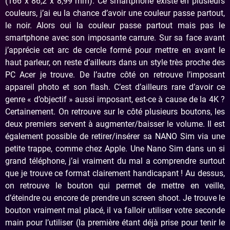
(166 x 86,2 x 8,99 mm). Ce smartphone existe en plusieurs
couleurs, j’ai eu la chance d’avoir une couleur passe partout,
le noir. Alors oui la couleur passe partout mais pas le
smartphone avec son imposante carrure. Sur sa face avant
j’apprécie cet arc de cercle formé pour mettre en avant le
haut parleur, on reste d’ailleurs dans un style très proche des
PC Acer je trouve. De l’autre côté on retrouve l’imposant
appareil photo et son flash. C’est d’ailleurs rare d’avoir ce
genre « d’objectif » aussi imposant, est-ce à cause de la 4K ?
Certainement. On retrouve sur le côté plusieurs boutons, les
deux premiers servent à augmenter/baisser le volume. Il est
également possible de retirer/insérer sa NANO Sim via une
petite trappe, comme chez Apple. Une Nano Sim dans un si
grand téléphone, j’ai vraiment du mal a comprendre surtout
que je trouve ce format clairement handicapant ! Au dessus,
on retrouve le bouton qui permet de mettre en veille,
d’éteindre ou encore de prendre un screen shoot. Je trouve le
bouton vraiment mal placé, il va falloir utiliser votre seconde
main pour l’utiliser (la première étant déjà prise pour tenir le