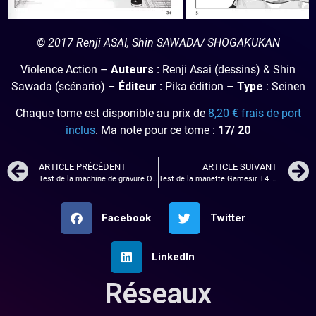
© 2017 Renji ASAI, Shin SAWADA/ SHOGAKUKAN
Violence Action –
Auteurs :
Renji Asai (dessins) & Shin
Sawada (scénario) –
Éditeur :
Pika édition –
Type
: Seinen
Chaque tome est disponible au prix de
8,20 € frais de port
inclus
. Ma note pour ce tome :
17/ 20
ARTICLE PRÉCÉDENT
ARTICLE SUIVANT
Test de la machine de gravure ORTUR Laser Master 3 : Puissante et polyvalente
Test de la manette Gamesir T4 Kaleid
Facebook
Twitter
LinkedIn
Réseaux