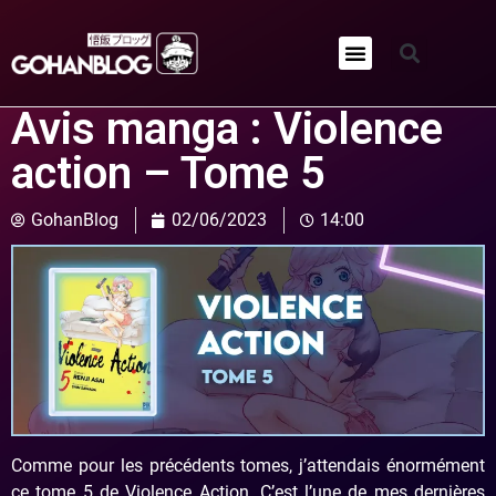
Qui sommes-nous ?
Avis manga : Violence
action – Tome 5
GohanBlog
02/06/2023
14:00
Comme pour les précédents tomes, j’attendais énormément
ce tome 5 de Violence Action. C’est l’une de mes dernières