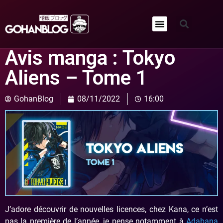
Qui sommes-nous ?
Avis manga : Tokyo
Aliens – Tome 1
GohanBlog
08/11/2022
16:00
J’adore découvrir de nouvelles licences, chez Kana, ce n’est
pas la première de l’année, je pense notamment à
Adabana