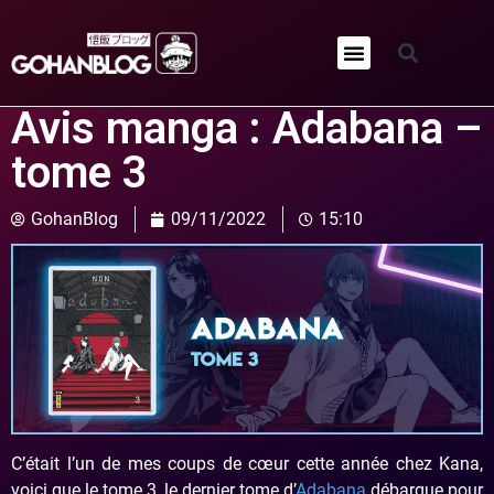
Qui sommes-nous ?
Avis manga : Adabana –
tome 3
GohanBlog
09/11/2022
15:10
C’était l’un de mes coups de cœur cette année chez Kana,
voici que le tome 3, le dernier tome d’
Adabana
débarque pour