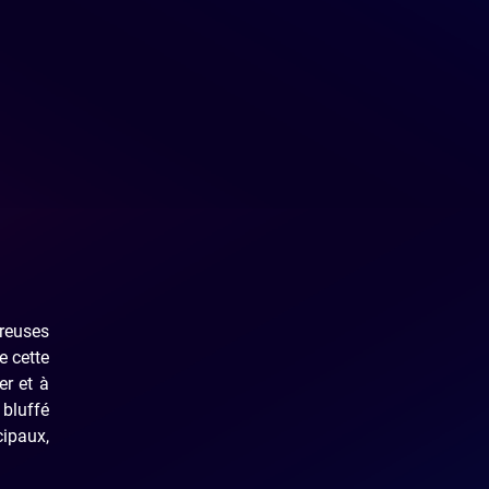
reuses
e cette
er et à
 bluffé
cipaux,