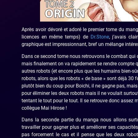
Après avoir dévoré et adoré le premier tome du man
licences en même temps) de
Dr.Stone
, j’avais cla
graphique est impressionnant, bref un mélange intér
Dans ce second tome nous retrouvons le combat qui op
mais finalement on va rapidement se rendre compte qu’O
autres robots (et encore plus que les humains bien-sûr)
robots, alors que les robots « de base » sont déjà 30 f
plutôt bien du coup pour Boichi, il ne gagne pas, mais il
pour éliminer les deux robots mais il ne voulait surtout
tentant le tout pour le tout. Il se retrouve donc assez
collègue Mai Hirose !
Dans la seconde partie du manga nous allons surtou
travailler pour gagner plus et améliorer ses capacit
pas forcement le cas et il pense que les deux robots