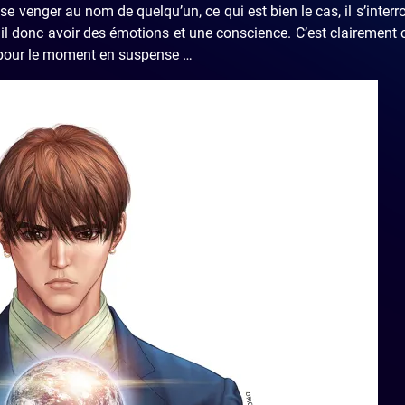
 venger au nom de quelqu’un, ce qui est bien le cas, il s’interr
t il donc avoir des émotions et une conscience. C’est clairement c
te pour le moment en suspense …