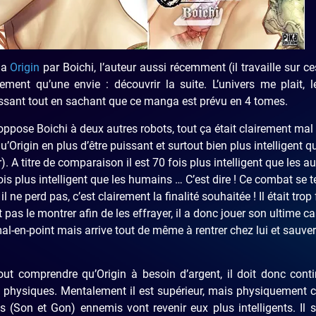
ga
Origin
par Boichi, l’auteur aussi récemment (il travaille sur c
irement qu’une envie : découvrir la suite. L’univers me plait, l
essant tout en sachant que ce manga est prévu en 4 tomes.
pose Boichi à deux autres robots, tout ça était clairement mal 
rigin en plus d’être puissant et surtout bien plus intelligent q
. A titre de comparaison il est 70 fois plus intelligent que les au
ois plus intelligent que les humains … C’est dire ! Ce combat se 
 ne perd pas, c’est clairement la finalité souhaitée ! Il était trop 
 pas le montrer afin de les effrayer, il a donc jouer son ultime ca
 mal-en-point mais arrive tout de même à rentrer chez lui et sauve
t comprendre qu’Origin à besoin d’argent, il doit donc conti
és physiques. Mentalement il est supérieur, mais physiquement c
 (Son et Gon) ennemis vont revenir eux plus intelligents. Il 