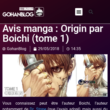
Qui sommes-nous ?
Avis manga : Origin par
Boichi (tome 1)
GohanBlog
29/05/2018
14:35
Vous connaissez peut être l’auteur Boichi, l’auteur
notamment de
Dr. Stone
(que j’avais adoré) mais aussi du