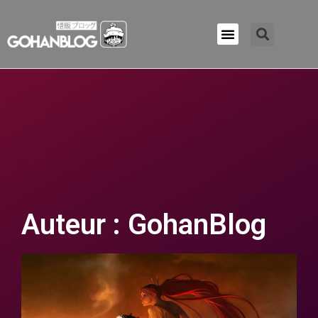
Qui sommes-nous ?
Auteur :
GohanBlog