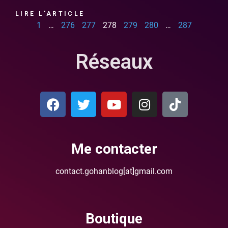
LIRE L'ARTICLE
1
…
276
277
278
279
280
…
287
Réseaux
Me contacter
contact.gohanblog[at]gmail.com
Boutique