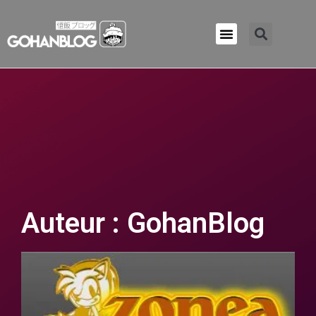
Qui sommes-nous ?
Auteur :
GohanBlog