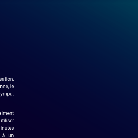
sation,
nne, le
 sympa.
raiment
tiliser
inutes
r à un