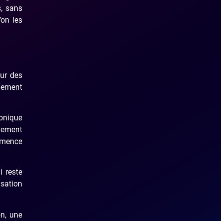
s, sans
’on les
sur des
quement
honique
quement
ommence
i reste
isation
on, une