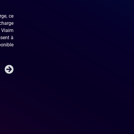
rge, ce
echarge
s Viaim
ssent à
ponible