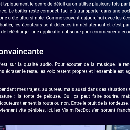
typiquement le genre de détail qu’on utilise plusieurs fois par j
ce. Le boîtier reste compact, facile à transporter dans une poch
iPhone a été ultra simple. Comme souvent aujourd’hui avec les éc
boîtier, les écouteurs sont détectés immédiatement et c’est par
 de télécharger une application obscure pour commencer à éco
convaincante
est sur la qualité audio. Pour écouter de la musique, le ren
 écraser le reste, les voix restent propres et l’ensemble est a
endant mes trajets, au bureau mais aussi dans des situations
nature : la tonte de pelouse. Oui, ça peut faire sourire, mai
uteurs tiennent la route ou non. Entre le bruit de la tondeuse, 
ennent vite pénibles. Ici, les Viaim RecDot s’en sortent fran