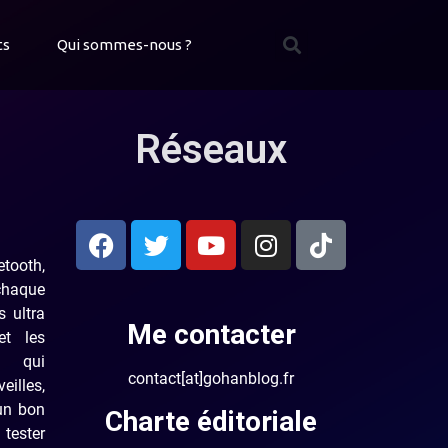
ts
Qui sommes-nous ?
Réseaux
ooth,
chaque
 ultra
Me contacter
et les
t qui
contact[at]gohanblog.fr
illes,
 un bon
Charte éditoriale
 tester