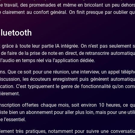
s de travail, des promenades et même en bricolant un peu dehor
e clairement au confort général. On finit presque par oublier qu
Bluetooth
 grâce à toute leur partie IA intégrée. On n’est pas seulement 
 de faire de la prise de note en direct, de retranscrire automati
’audio en temps réel via l’application dédiée.
ons. Que ce soit pour une réunion, une interview, un appel télép
iscussion, les écouteurs enregistrent puis génèrent automati
lication. C’est typiquement le genre de fonctionnalité qu’on c
ulièrement.
anscription offertes chaque mois, soit environ 10 heures, ce qu
xiste bien un abonnement pour aller plus loin, mais pour une util
 l’essentiel.
alement très pratiques, notamment pour suivre une conversati