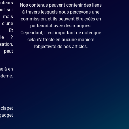
uteurs
Nos contenus peuvent contenir des liens
out sur
à travers lesquels nous percevons une
t mais
commission, et ils peuvent être créés en
 d’une
partenariat avec des marques.
le. Et
Cependant, il est important de noter que
ile ?
cela n’affecte en aucune manière
sation,
l’objectivité de nos articles.
a peut
he à en
oderne.
 clapet
“gadget