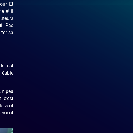
our. Et
e et il
outeurs
ti. Pas
uter sa
du est
gréable
 un peu
s c’est
le vent
chement