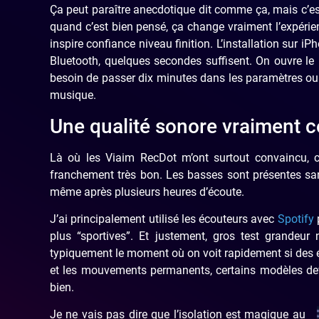
Ça peut paraître anecdotique dit comme ça, mais c’est 
quand c’est bien pensé, ça change vraiment l’expérien
inspire confiance niveau finition. L’installation sur 
Bluetooth, quelques secondes suffisent. On ouvre le 
besoin de passer dix minutes dans les paramètres ou
musique.
Une qualité sonore vraiment 
Là où les Viaim RecDot m’ont surtout convaincu, c’
franchement très bon. Les basses sont présentes sans
même après plusieurs heures d’écoute.
J’ai principalement utilisé les écouteurs avec
Spotify
p
plus “sportives”. Et justement, gros test grandeur 
typiquement le moment où on voit rapidement si des éco
et les mouvements permanents, certains modèles devi
bien.
Je ne vais pas dire que l’isolation est magique au