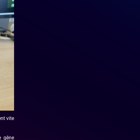
nt vite
e gêne