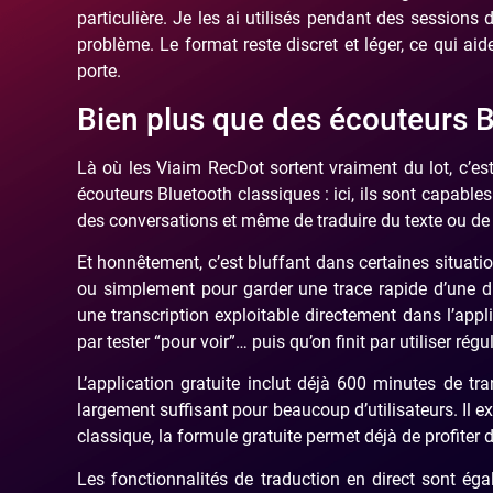
particulière. Je les ai utilisés pendant des session
problème. Le format reste discret et léger, ce qui aid
porte.
Bien plus que des écouteurs 
Là où les Viaim RecDot sortent vraiment du lot, c’est
écouteurs Bluetooth classiques : ici, ils sont capables
des conversations et même de traduire du texte ou de l
Et honnêtement, c’est bluffant dans certaines situati
ou simplement pour garder une trace rapide d’une d
une transcription exploitable directement dans l’app
par tester “pour voir”… puis qu’on finit par utiliser rég
L’application gratuite inclut déjà 600 minutes de tr
largement suffisant pour beaucoup d’utilisateurs. Il e
classique, la formule gratuite permet déjà de profiter de
Les fonctionnalités de traduction en direct sont ég