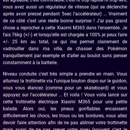
vous avez aussi un régulateur de vitesse (qui se déclenche
après avoir pressé pendant 5sec l’accélérateur) … Vraiment
de ce côté c’est une réelle bonne surprise ! J’ai pas grand
chose a reprocher a cette Xiaomi M365 dans l’ensemble. Je
fais 76kg (+/-) et lorsqu’elle est chargée a 100% je peux faire
+/- 25 km au total, ce qui me permet clairement de
vadrouiller dans ma ville, de chasser des Pokémon
tranquillement par exemple et d’aller au boulot sans penser
constamment à la batterie.
Niveau conduite c’est très simple a prendre en main. Vous
allumez la trottinette via l’unique bouton dispo sur le guidon,
vous vous élancez (comme pour un skateboard) et vous
appuyez sur l’accélérateur … Et voila ! Vous voila lancé sur
cette trottinette électrique Xiaomi M365 pour une petite
balade. Alors oui, les pneus gonflables encaissent
difficilement les chocs, les trous ou les bordures, vous allez
devoir faire attention afin de ne pas abîmer votre trottinette
mais aussi de ne pas crever votre pneu (souvent c’est le