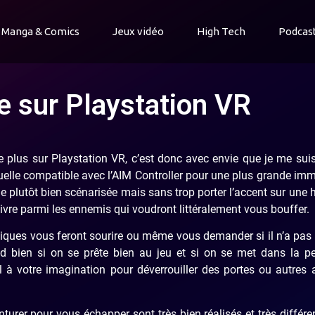
Manga & Comics
Jeux vidéo
High Tech
Podcas
e sur Playstation VR
le plus sur Playstation VR, c’est donc avec envie que je me sui
tuelle compatible avec l’AIM Controller pour une plus grande im
e plutôt bien scénarisée mais sans trop porter l’accent sur une h
rvivre parmi les ennemis qui voudront littéralement vous bouffer.
liques vous feront sourire ou même vous demander si il n’a pas 
nd bien si on se prête bien au jeu et si on se met dans la p
à votre imagination pour déverrouiller des portes ou autres 
turer pour vous échapper sont très bien réalisés et très différe