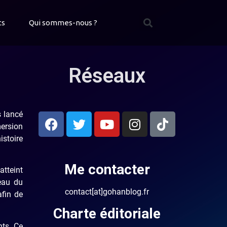
ts
Qui sommes-nous ?
Réseaux
s lancé
mersion
istoire
Me contacter
atteint
eau du
contact[at]gohanblog.fr
afin de
Charte éditoriale
nts. Ce