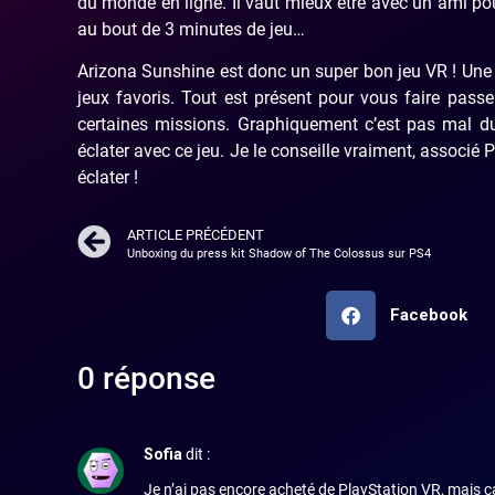
du monde en ligne. Il vaut mieux être avec un ami po
au bout de 3 minutes de jeu…
Arizona Sunshine est donc un super bon jeu VR ! Une
jeux favoris. Tout est présent pour vous faire pa
certaines missions. Graphiquement c’est pas mal du
éclater avec ce jeu. Je le conseille vraiment, associé
éclater !
ARTICLE PRÉCÉDENT
Unboxing du press kit Shadow of The Colossus sur PS4
Facebook
0 réponse
Sofia
dit :
Je n’ai pas encore acheté de PlayStation VR, mais ça