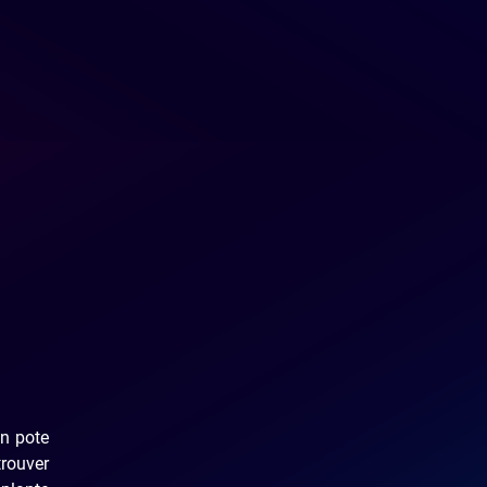
un pote
trouver