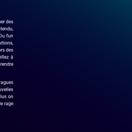
uer des
ntendu,
 Du fun
itions,
ors des
illez à
prendre
vagues
uvelles
plus on
de rage