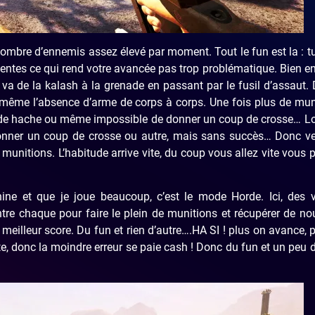
nombre d’ennemis assez élevé par moment. Tout le fun est la : t
entes ce qui rend votre avancée pas trop problématique. Bien e
 va de la kalash à la grenade en passant par le fusil d’assaut.
de même l’absence d’arme de corps à corps. Une fois plus de mun
, de hache ou même impossible de donner un coup de crosse… L
donner un coup de crosse ou autre, mais sans succès… Donc ve
itions. L’habitude arrive vite, du coup vous allez vite vous 
e et que je joue beaucoup, c’est le mode Horde. Ici, des 
e chaque pour faire le plein de munitions et récupérer de no
le meilleur score. Du fun et rien d’autre….HA SI ! plus on avance, 
te, donc la moindre erreur se paie cash ! Donc du fun et un peu 