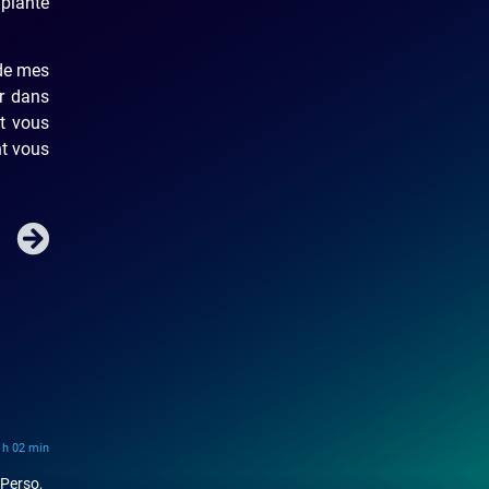
 plante
 de mes
r dans
t vous
nt vous
0 h 02 min
 Perso,