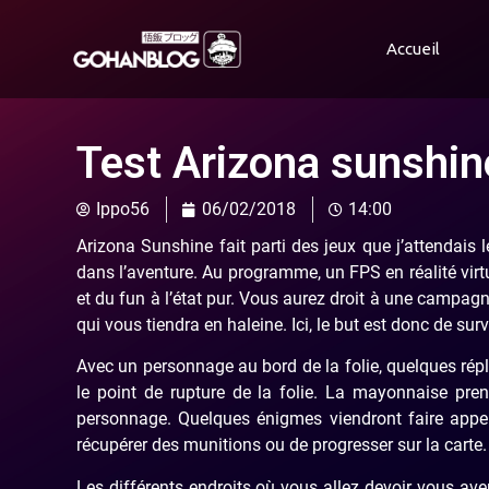
Accueil
Test Arizona sunshin
Ippo56
06/02/2018
14:00
Arizona Sunshine fait parti des jeux que j’attendais 
dans l’aventure. Au programme, un FPS en réalité vir
et du fun à l’état pur. Vous aurez droit à une campagn
qui vous tiendra en haleine. Ici, le but est donc de su
Avec un personnage au bord de la folie, quelques rép
le point de rupture de la folie. La mayonnaise pre
personnage. Quelques énigmes viendront faire appel 
récupérer des munitions ou de progresser sur la carte.
Les différents endroits où vous allez devoir vous aven