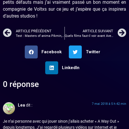
petits défauts mais j’ai vraiment passé un bon moment en
compagnie de Voltxs sur ce jeu et j’espère que ça inspirera
d’autres studios !
ARTICLE PRÉCÉDENT
ARTICLE SUIVANT
Test : Masters of anima Pikmin, vous avez dit Pikmin ?
Quels films faut-il voir avant Avengers Infinity War ?
Facebook
Twitter
LinkedIn
0 réponse
7 mai 2018 à 5 h 42 min
Lea
dit :
Je n’ai personne avec qui jouer sinon j’allais acheter « A Way Out »
depuis longtemps. J’ai regardé plusieurs vidéos sur Internet et je