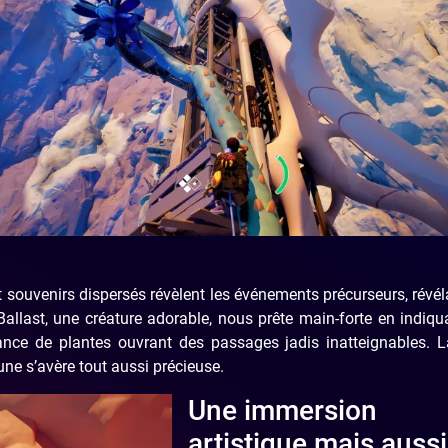
t souvenirs dispersés révèlent les événements précurseurs, révél
llast, une créature adorable, nous prête main-forte en indiqu
ssance de plantes ouvrant des passages jadis inatteignables. L
aune s’avère tout aussi précieuse.
Une immersion
artistique mais aussi