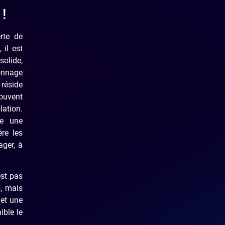
 !
rte de
 il est
olide,
onnage
 réside
ouvent
ation.
te une
re les
ager, à
est pas
s, mais
met une
ible le