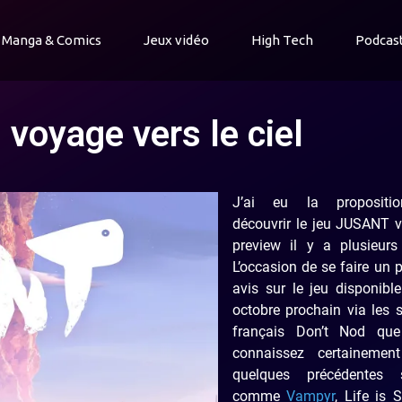
Manga & Comics
Jeux vidéo
High Tech
Podcas
voyage vers le ciel
J’ai eu la propositi
découvrir le jeu JUSANT v
preview il y a plusieurs 
L’occasion de se faire un 
avis sur le jeu disponibl
octobre prochain via les 
français Don’t Nod qu
connaissez certainemen
quelques précédentes s
comme
Vampyr
, Life is 