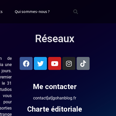
ts
Qui sommes-nous ?
Réseaux
on de
ia une
jours.
premier
e le 31
Me contacter
studios
e vous
contact[at]gohanblog.fr
t pour
Charte éditoriale
orties
Strange