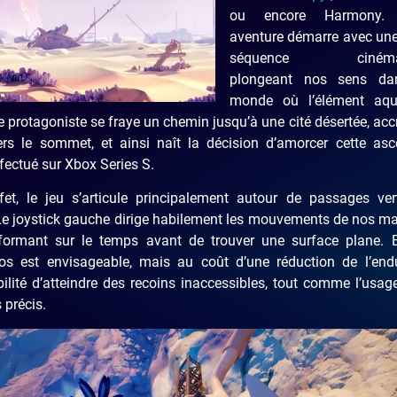
ou encore Harmony. 
aventure démarre avec une
séquence cinémat
plongeant nos sens da
monde où l’élément aqu
tre protagoniste se fraye un chemin jusqu’à une cité désertée, ac
s le sommet, et ainsi naît la décision d’amorcer cette asc
ectué sur Xbox Series S.
fet, le jeu s’articule principalement autour de passages ver
 Le joystick gauche dirige habilement les mouvements de nos m
 informant sur le temps avant de trouver une surface plane. 
os est envisageable, mais au coût d’une réduction de l’end
ibilité d’atteindre des recoins inaccessibles, tout comme l’usag
 précis.