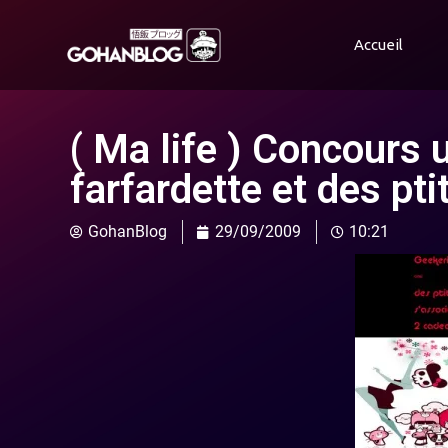
Accueil
( Ma life ) Concours 
farfardette et des pti
GohanBlog
29/09/2009
10:21