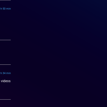
 h 50 min
 h 34 min
s videos