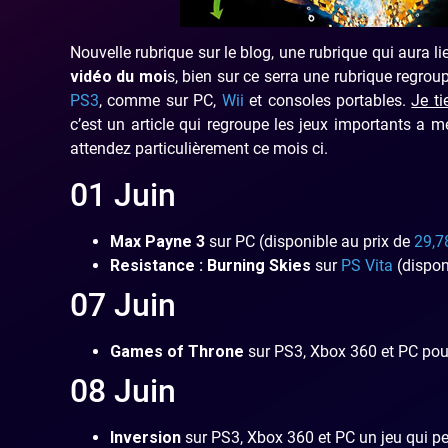
Nouvelle rubrique sur le blog, une rubrique qui aura 
vidéo du moi
s, bien sur ce serra une rubrique regrou
PS3
, comme sur PC,
Wii
et consoles portables.
Je ti
c’est un article qui regroupe les jeux importants a
attendez particulièrement ce mois ci.
01 Juin
Max Payne 3
sur PC (disponible au prix de
29,78
Resistance : Burning Skies
sur
PS Vita
(dispon
07 Juin
Games of Throne
sur PS3, Xbox 360 et PC pour 
08 Juin
Inversion
sur PS3, Xbox 360 et PC un jeu qui pe