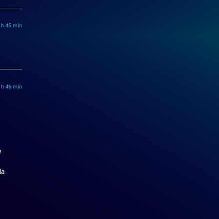
 h 45 min
 h 46 min
e
la