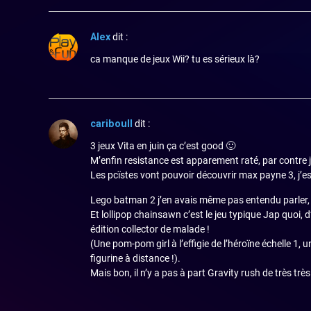
Alex
dit :
ca manque de jeux Wii? tu es sérieux là?
cariboull
dit :
3 jeux Vita en juin ça c’est good 🙂
M’enfin resistance est apparement raté, par contre 
Les pcïstes vont pouvoir découvrir max payne 3, j’esp
Lego batman 2 j’en avais même pas entendu parler, ma
Et lollipop chainsawn c’est le jeu typique Jap quoi, d’
édition collector de malade !
(Une pom-pom girl à l’effigie de l’héroïne échelle 1
figurine à distance !).
Mais bon, il n’y a pas à part Gravity rush de très très