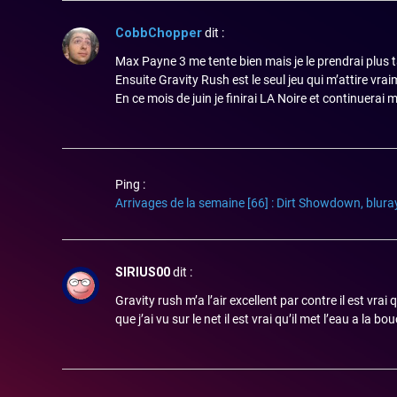
CobbChopper
dit :
Max Payne 3 me tente bien mais je le prendrai plus 
Ensuite Gravity Rush est le seul jeu qui m’attire vraim
En ce mois de juin je finirai LA Noire et continuera
Ping :
Arrivages de la semaine [66] : Dirt Showdown, bluray
SIRIUS00
dit :
Gravity rush m’a l’air excellent par contre il est v
que j’ai vu sur le net il est vrai qu’il met l’eau a la bo