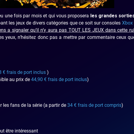
lieu une fois par mois et qui vous proposera
les grandes sorties
pant les jeux de divers catégories que ce soit sur consoles
Xbox
ens a signaler qu’il n’y aura pas TOUT LES JEUX dans cette ru
 mes yeux, n’hésitez donc pas a mettre par commentaire ceux q
 € frais de port inclus
)
ible au prix de
44,90 € frais de port inclus
)
les fans de la série (a partir de
34 € frais de port compris
)
ut être intéressant