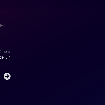
des
même si
de juin