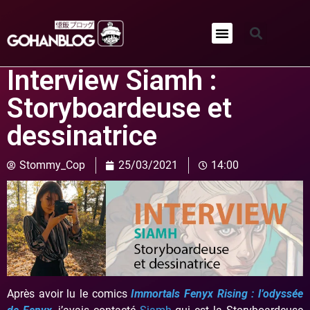
Qui sommes-nous ?
Interview Siamh :
Storyboardeuse et
dessinatrice
Stommy_Cop
25/03/2021
14:00
Après avoir lu le comics
Immortals Fenyx Rising : l’odyssée