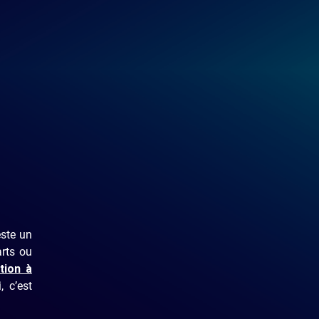
este un
rts ou
tion à
, c’est