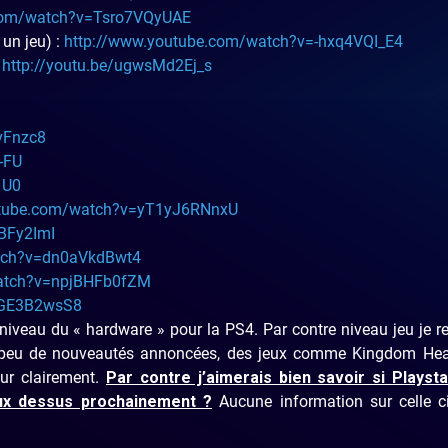
.com/watch?v=Tsro7VQyUAE
 un jeu) :
http://www.youtube.com/watch?v=-hxq4VQI_E4
:
http://youtu.be/ugwsMd2Ej_s
vFnzc8
-FU
1U0
utube.com/watch?v=yT1yJ6RNnxU
BFy2ImI
tch?v=dn0aVkdBwt4
watch?v=npjBHFb0fZM
MGE3B2wsS8
niveau du « hardware » pour la PS4. Par contre niveau jeu je r
, peu de nouveautés annoncées, des jeux comme Kingdom Hea
eur clairement.
Par contre j’aimerais bien savoir si Playsta
jeux dessus prochainement ?
Aucune information sur celle ci