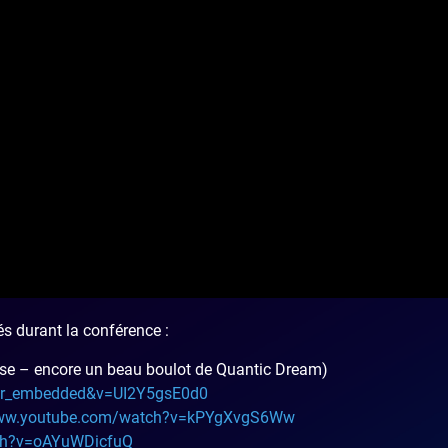
tés durant la conférence :
se – encore un beau boulot de Quantic Dream)
yer_embedded&v=UI2Y5gsE0d0
www.youtube.com/watch?v=kPYgXvgS6Ww
ch?v=oAYuWDicfuQ