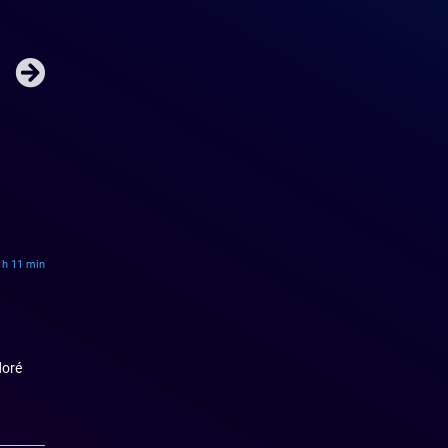
 h 11 min
doré