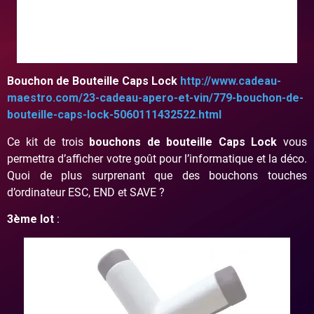
Bouchon de Bouteille Caps Lock
http://www.cadeau-
maestro.com/23-cadeau-apero-et-vin/779-bouchon-de-
bouteille-caps-lock-5060111432522.html
Ce kit de trois
bouchons de bouteille Caps Lock
vous
permettra d’afficher votre goût pour l’informatique et la déco.
Quoi de plus surprenant que des bouchons touches
d’ordinateur ESC, END et SAVE ?
3ème lot
: