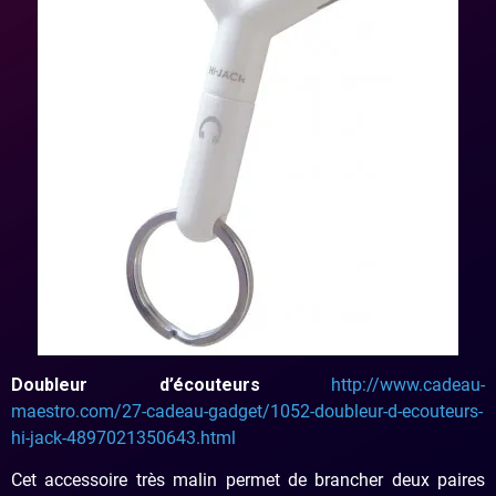
Doubleur d’écouteurs
http://www.cadeau-
maestro.com/27-cadeau-gadget/1052-doubleur-d-ecouteurs-
hi-jack-4897021350643.html
Cet accessoire très malin permet de brancher deux paires