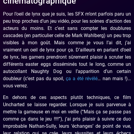
cinématographique
Pour l’oeil de lynx que je suis, les SFX m’ont parfois paru un
peu trop proches d’un jeu vidéo, pour les scènes d’action des
acteurs du moins. Et c’est sans compter les doublures
cascades (en particulier celle de Mark Wahlberg) un peu trop
visibles à mon goût. Mais comme je vous l’ai dit, j’ai
vraiment un oeil de lynx pour ça. D’ailleurs en parlant d’oeil
de lynx, les gamers prendront sûrement plaisir à scruter les
différents easter eggs disséminés tout le long, comme un
autocollant Naughty Dog ou l’apparition d’un certain
doubleur (c’est pas du spoil,
ça a été révélé
… nan mais !)…
vous verrez.
En dehors de ces aspects plutôt techniques, ce film
Uncharted se laisse regarder. Lorsque je suis parvenue à
mettre la gameuse en moi en veille (“Mais ça se passe pas
comme ça dans le jeu !!!!”), j’ai pris plaisir à suivre ce duo
improbable Nathan-Sully, leurs ‘échanges’ de point de vue,
leur relation qui se crée, leurs réussites et leurs échecs