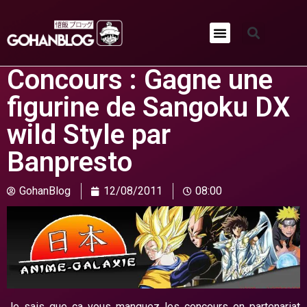
Concours : Gagne une
figurine de Sangoku DX
wild Style par
Banpresto
GohanBlog
12/08/2011
08:00
Je sais que ça vous manquez les concours en partenariat