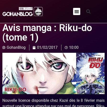
Qui sommes-nous ?
Avis manga : Riku-do
(tome 1)
GohanBlog
01/02/2017
10:00
Nouvelle licence disponible chez Kazé dès le 8 février mais
surtout une licence attendue par pas mal de personnes. Riku-