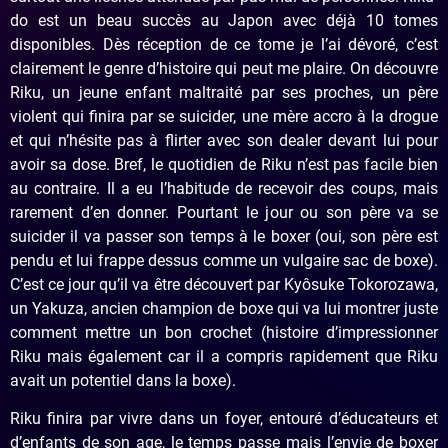
do est un beau succès au Japon avec déjà 10 tomes
disponibles. Dès réception de ce tome je l’ai dévoré, c’est
clairement le genre d’histoire qui peut me plaire. On découvre
Riku, un jeune enfant maltraité par ses proches, un père
violent qui finira par se suicider, une mère accro à la drogue
et qui n’hésite pas à flirter avec son dealer devant lui pour
avoir sa dose. Bref, le quotidien de Riku n’est pas facile bien
au contraire. Il a eu l’habitude de recevoir des coups, mais
rarement d’en donner. Pourtant le jour ou son père va se
suicider il va passer son temps à le boxer (oui, son père est
pendu et lui frappe dessus comme un vulgaire sac de boxe).
C’est ce jour qu’il va être découvert par Kyôsuke Tokorozawa,
un Yakuza, ancien champion de boxe qui va lui montrer juste
comment mettre un bon crochet (histoire d’impressionner
Riku mais également car il a compris rapidement que Riku
avait un potentiel dans la boxe).
Riku finira par vivre dans un foyer, entouré d’éducateurs et
d’enfants de son age, le temps passe mais l’envie de boxer