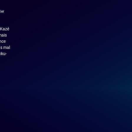
ier
 Kazé
mais
ence
as mal
iku-