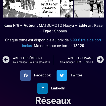
Kaiju N°8 –
Auteur :
MATSUMOTO Naoya –
Éditeur :
Kazé
–
Type
: Shonen
Chaque tome est disponible au prix de
6.99 € frais de port
inclus
. Ma note pour ce tome :
18/ 20
ARTICLE PRÉCÉDENT
ARTICLE SUIVANT
Avis manga : Four Knights of the Apocalypse – Tome 1 et 2
Avis manga : BEM – Tome 1
Facebook
Twitter
LinkedIn
Réseaux