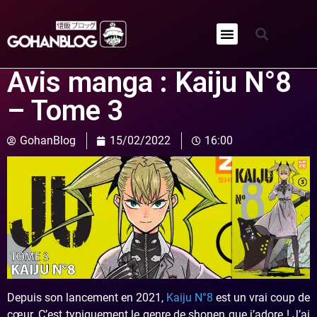
Qui sommes-nous ?
Avis manga : Kaiju N°8
– Tome 3
GohanBlog
15/02/2022
16:00
Depuis son lancement en 2021,
Kaiju N°8
est un vrai coup de
cœur. C’est typiquement le genre de shonen que j’adore ! J’ai