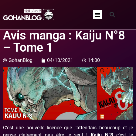
Qui sommes-nous ?
Avis manga : Kaiju N°8
– Tome 1
GohanBlog
04/10/2021
14:00
C’est une nouvelle licence que j’attendais beaucoup et je
pense clairement pas être le seul !
Kaiju N°8
c’est le