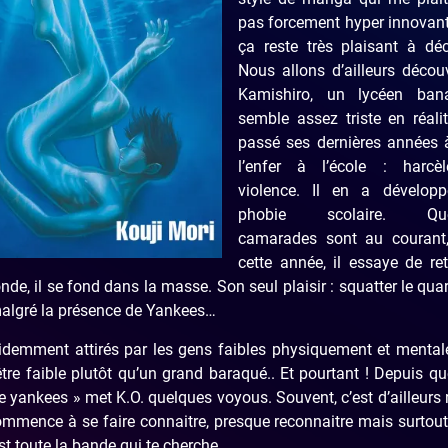
pas forcement hyper innovant
ça reste très plaisant à déc
Nous allons d’ailleurs décou
Kamishiro, un lycéen ban
semble assez triste en réalit
passé ses dernières années à
l’enfer à l’école : harcèl
violence. Il en a dévelop
phobie scolaire. Que
camarades sont au courant
cette année, il essaye de re
nde, il se fond dans la masse. Son seul plaisir : squatter le quar
 malgré la présence de Yankees…
videmment attirés par les gens faibles physiquement et menta
 être faible plutôt qu’un grand baraqué.. Et pourtant ! Depuis q
ankees » met K.O. quelques voyous. Souvent, c’est d’ailleurs 
mmence à se faire connaitre, presque reconnaitre mais surtout
st toute la bande qui te cherche.