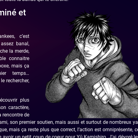
miné et
nkees, c’est
 assez banal,
rche la merde,
ble connaitre
boxe, mais ça
mier temps…
e rechercher,
couvrir plus
on caractère,
la rencontre de
 ami, son premier soutien, mais aussi et surtout de nombreux y
e, mais ça reste plus que correct, l’action est omniprésente, c
e avoir un petit coup de coeur pour Yû Kamishiro. J’ai dévoré l