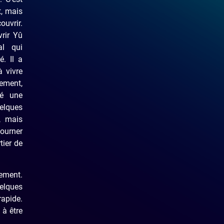
, mais
ouvrir.
vrir Yû
al qui
é. Il a
 vivre
ement,
pé une
lques
, mais
tourner
tier de
lement.
uelques
rapide.
 à être