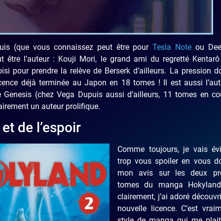
puis (que vous connaissez peut être pour
Tesla Note
ou Dee
 être l’auteur : Kouji Mori, le grand ami du regretté Kentar
hoisi pour prendre la relève de Berserk d’ailleurs. La pression do
cence déjà terminée au Japon en 18 tomes ! Il est aussi l’au
e Genesis (chez Vega Dupuis aussi d’ailleurs, 11 tomes en co
airement un auteur prolifique.
et de l’espoir
Comme toujours, je vais évi
trop vous spoiler en vous d
mon avis sur les deux pr
tomes du manga Hokyland
clairement, j’ai adoré découvri
nouvelle licence. C’est vrai
style de manga qui me plait.