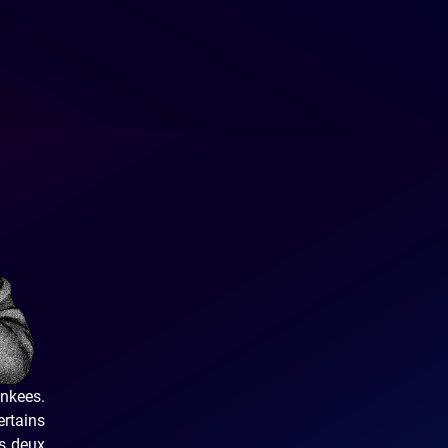
ankees.
ertains
es deux