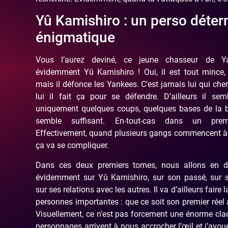
Yû Kamishiro : un perso déter
énigmatique
Vous l’aurez deviné, ce jeune chasseur de Ya
évidemment Yû Kamishiro ! Oui, il est tout mince,
mais il défonce les Yankees. C’est jamais lui qui che
lui il fait ça pour se défendre. D’ailleurs il sem
uniquement quelques coups, quelques bases de la 
semble suffisant. En-tout-cas dans un pre
Effectivement, quand plusieurs gangs commencent à l
ça va se compliquer.
Dans ces deux premiers tomes, nous allons en dé
évidemment sur Yû Kamishiro, sur son passé, sur s
sur ses relations avec les autres. Il va d’ailleurs faire 
personnes importantes : que ce soit son premier réel
Visuellement, ce n’est pas forcement une énorme claqu
personnages arrivent à nous accrocher l’œil et j’avou