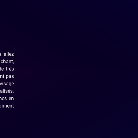
 allez
achant,
de très
ent pas
 visage
alisés.
ancs en
raiment