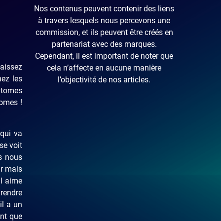
Nos contenus peuvent contenir des liens
à travers lesquels nous percevons une
commission, et ils peuvent être créés en
partenariat avec des marques.
Cependant, il est important de noter que
aissez
cela n’affecte en aucune manière
mez les
l’objectivité de nos articles.
s tomes
tomes !
 qui va
se voit
s nous
ur mais
il aime
 rendre
il a un
ant que