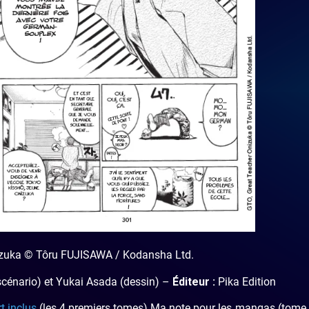
izuka © Tôru FUJISAWA / Kodansha Ltd.
cénario) et Yukai Asada (dessin)
–
Éditeur :
Pika Edition
rt inclus
(les 4 premiers tomes) Ma note pour les mangas (tome 