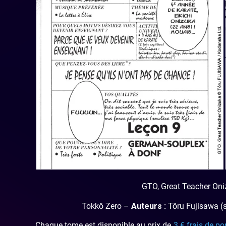
GTO, Great Teacher On
Tokkô Zero –
Auteurs :
Tôru Fujisawa (s
Chaque tome est disponible au prix de
3 € frais de po