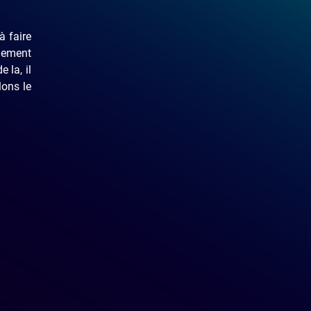
à faire
dement
 la, il
lons le