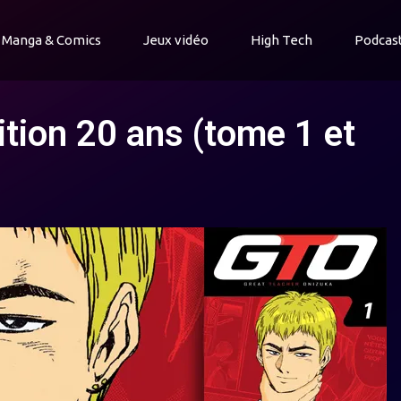
Manga & Comics
Jeux vidéo
High Tech
Podcas
ition 20 ans (tome 1 et