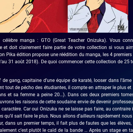
n célèbre manga : GTO (Great Teacher Onizuka). Vous conn
 et doit clairement faire partie de votre collection si vous ai
on Pika édition propose une réédition du manga, les 4 premier
juqu’au 31 août 2018). De quoi commencer cette collection de 25 
ef de gang, capitaine d’une équipe de karaté, looser dans l’âme
nt tout de pécho des étudiantes, il compte en attraper le plus et 
60 ans et sa femme a peine 20…). Dans ces deux premiers tome
ouvrons les raisons de cette soudaine envie de devenir professe
caractère. Car oui Onizuka ne se laisse pas faire, au contraire 
ses qu’il sait faire le plus. Nous allons d’ailleurs rapidement nous
 dans un premier temps, il fait plus de fautes que les élèves, 
lement c’est plutôt le caïd de la bande … Après un stage en t