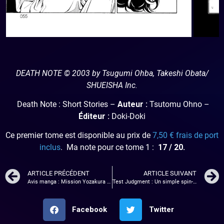
DEATH NOTE © 2003 by Tsugumi Ohba, Takeshi Obata/
SHUEISHA Inc.
Death Note : Short Stories –
Auteur :
Tsutomu Ohno –
Éditeur :
Doki-Doki
Ce premier tome est disponible au prix de
7,50 € frais de port
inclus
. Ma note pour ce tome 1 :
17 / 20.
ARTICLE PRÉCÉDENT
ARTICLE SUIVANT
Avis manga : Mission Yozakura Family – tome 2
Test Judgment : Un simple spin-off ou véritable licence ?
Facebook
Twitter