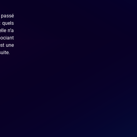
e passé
: quels
lle n’a
sociant
est une
uite.