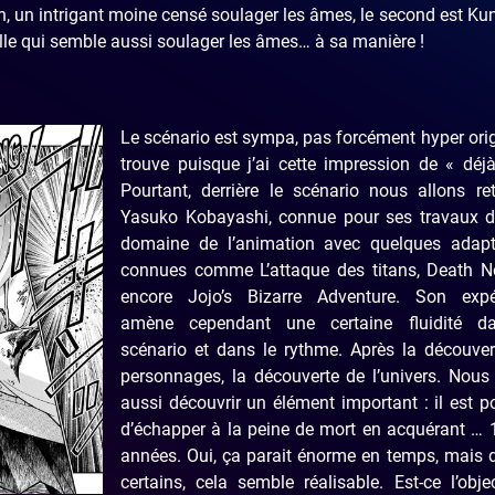
n, un intrigant moine censé soulager les âmes, le second est Kun
ille qui semble aussi soulager les âmes… à sa manière !
Le scénario est sympa, pas forcément hyper orig
trouve puisque j’ai cette impression de « déj
Pourtant, derrière le scénario nous allons re
Yasuko Kobayashi, connue pour ses travaux d
domaine de l’animation avec quelques adapt
connues comme L’attaque des titans, Death N
encore Jojo’s Bizarre Adventure. Son expé
amène cependant une certaine fluidité d
scénario et dans le rythme. Après la découver
personnages, la découverte de l’univers. Nous
aussi découvrir un élément important : il est p
d’échapper à la peine de mort en acquérant … 
années. Oui, ça parait énorme en temps, mais 
certains, cela semble réalisable. Est-ce l’obje