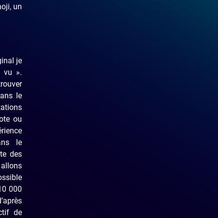
oji, un
inal je
à vu ».
trouver
ans le
ations
ote ou
rience
ans le
te des
 allons
ossible
10 000
d’après
ctif de