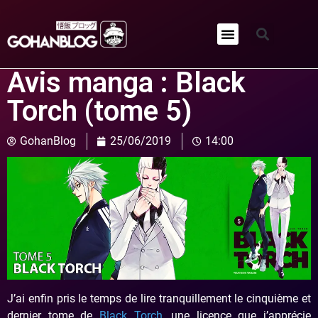
Qui sommes-nous ?
Avis manga : Black
Torch (tome 5)
GohanBlog
25/06/2019
14:00
J’ai enfin pris le temps de lire tranquillement le cinquième et
dernier tome de
Black Torch
, une licence que j’apprécie