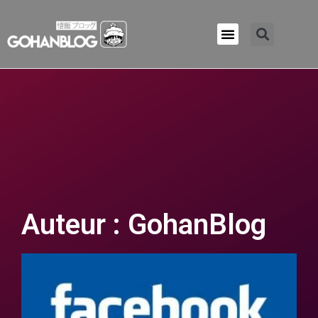
Qui sommes-nous ?
Auteur :
GohanBlog