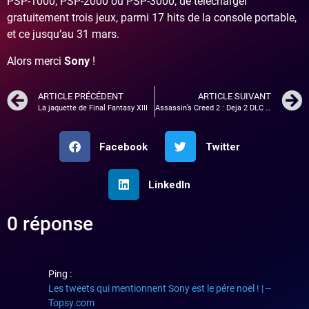
PSP-1000, PSP-2000 ou PSP-3000, de télécharger
gratuitement trois jeux, parmi 17 hits de la console portable,
et ce jusqu’au 31 mars.
Alors merci
Sony
!
ARTICLE PRÉCÉDENT
ARTICLE SUIVANT
La jaquette de Final Fantasy XIII
Assassin’s Creed 2 : Deja 2 DLC de prévu !
Facebook
Twitter
LinkedIn
0 réponse
Ping :
Les tweets qui mentionnent Sony est le pére noel ! | --
Topsy.com