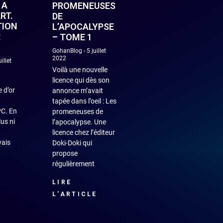
 A
PROMENEUSES
RT.
DE
TION
L’APOCALYPSE
R
– TOME 1
GohanBlog
5 juillet
2022
illet
Voilà une nouvelle
licence qui dès son
e d’or
annonce m’avait
tapée dans l’oeil : Les
PC. En
promeneuses de
lus ni
l’apocalypse. Une
licence chez l’éditeur
vais
Doki-Doki qui
propose
régulièrement
LIRE
L'ARTICLE