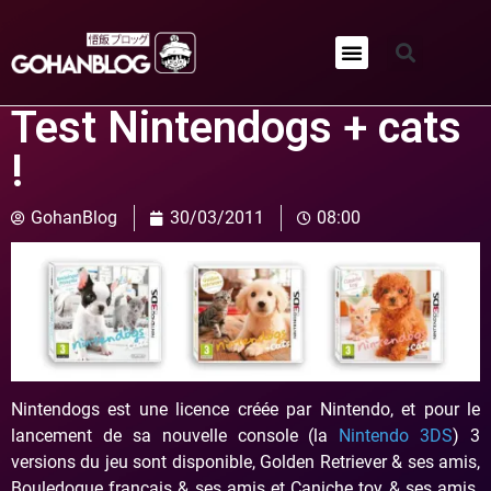
Qui sommes-nous ?
Test Nintendogs + cats
!
GohanBlog
30/03/2011
08:00
Nintendogs est une licence créée par Nintendo, et pour le
lancement de sa nouvelle console (la
Nintendo 3DS
) 3
versions du jeu sont disponible, Golden Retriever & ses amis,
Bouledogue français & ses amis et Caniche toy & ses amis.