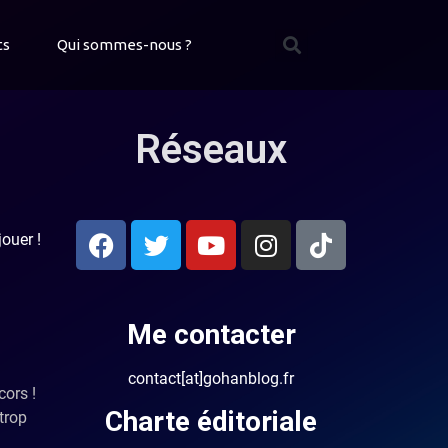
ts
Qui sommes-nous ?
Réseaux
jouer !
Me contacter
contact[at]gohanblog.fr
cors !
Charte éditoriale
trop