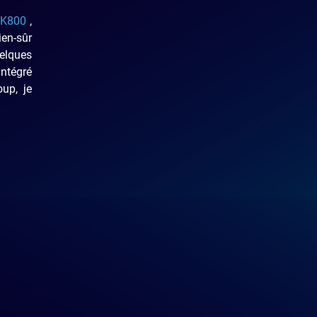
h K800
,
en-sûr
uelques
intégré
oup, je