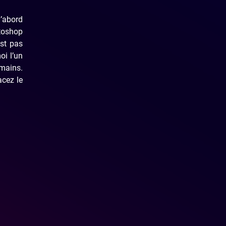
d’abord
otoshop
est pas
oi l’un
 mains.
acez le