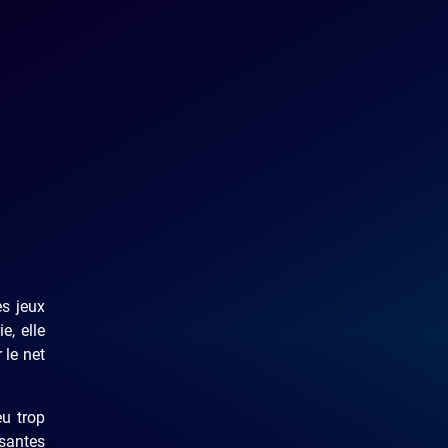
es jeux
e, elle
 le net
eu trop
ssantes