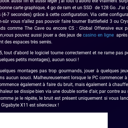
ok aussi fin et aussi léger j’ai tout d’abord été vraiment surpr
onne carte graphique, 4 go de ram et un SSD de 128 Go. J’ai 
4-7 secondes) grâce à cette configuration. Via cette configurat
-sûr vous n’allez pas pouvoir faire tourner Battlefield 3 ou Cry
nds comme The Cave ou encore CS : Global Offensive eux p
en,vous pouvez aussi jouer a des jeux de
casino en ligne
après 
ant des espaces très serrés.
 tout d’abord le logiciel tourne correctement et ne rame pas p
 quelques petits montages), aucun souci !
r quelques montages pas trop gourmands, jouer à quelques jeu
 sans aucun souci. Malheureusement lorsque le PC commencer à
commence également à faire du bruit, mais également à chauffe
haleur se dissipe bien via une double sortie d’air, par contre au
omme je le répète, le bruit est présent uniquement si vous lan
le Gigabyte X11 est silencieux !