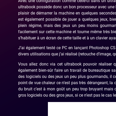
Avec une configuration comme celle-ci dans un ultrabo
ultrabook possède donc un bon processeur avec une b
plaisir de démarrer la machine en quelques secondes (
est également possible de jouer a quelques jeux, bien
plein régime, mais des jeux un peu moins gourma
facilement sur cette machine et tourne même très bi
s’habituer à un écran de cette taille et à un clavier ay
J’ai également testé ce PC en lançant Photoshop CS5,
divers utilisations que j’ai réalisé (retouche d’image,
Vous allez donc via cet ultrabook pouvoir réalise
également bien-sûr faire un travail de bureautique
des logiciels ou des jeux un peu plus gourmands, il 
point de vue chaleur ce n’est pas très dérangeant, la c
du bruit c’est à mon goût un peu trop bruyant mais c
gros logiciels ou des gros jeux, si ce n’est pas le cas 