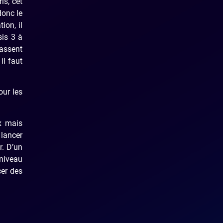
is, cet
donc le
ion, il
sis 3 à
assent
il faut
our les
x mais
 lancer
r. D’un
 niveau
cer des