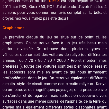
ci, des courses et du fun.
Dirt 3
est sorti depuis le 24 mai
2011 sur PS3, Xbox 360, PC ! J’ai attendu d’avoir finit les 4
saisons pour vous donner mon avis complet sur la bête, et
croyez moi vous n’allez pas être déçu !
Graphismes :
La première claque du jeu se situe sur ce point ci, les
graphismes. On se trouve face à un jeu très beau mais
surtout diversifié. On retrouve donc plusieurs types de
véhicules que ce soit des voitures de rallye (de différentes
années : 60 / 70 / 80 / 90 / 2000 / Pro et mordern mes
préférées !), toutes ces voitures sont très bien modélisées et
les sponsors sont mis en avant ce qui nous immergent
profondément dans le jeu. On retrouve également différents
circuits, style de circuit comme des circuits rallye au Kenya
ou on retrouve de magnifiques paysages, on a presque envie
de s’arrêter et de regarder, mais surtout on découvre divers
surfaces dans une même course, de l’asphalte, de la terre, du
gravier mais également différents styles d’asphaltes ayant