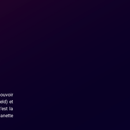
pouvoir
eld) et
’est la
manette