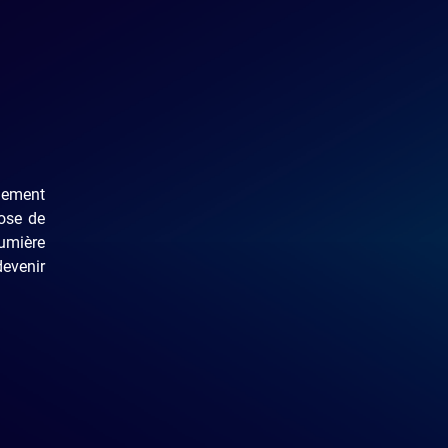
plement
hose de
lumière
devenir