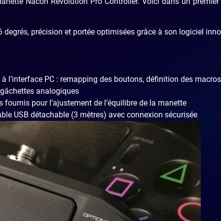
anette Nacon Revolution Pro Controller. Voici dans un premie
degrés, précision et portée optimisées grâce à son logiciel inn
 à l’interface PC : remapping des boutons, définition des macros
s gâchettes analogiques
 fournis pour l’ajustement de l’équilibre de la manette
câble USB détachable (3 mètres) avec connexion sécurisée