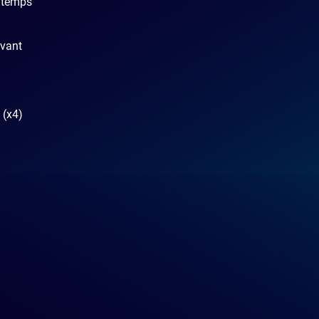
r temps
ovant
 (x4)