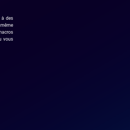
 à des
ez même
 macros
 vous