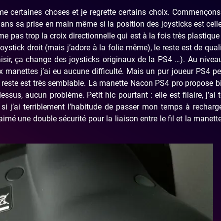
ime certaines choses et je regrette certains choix. Commençons
ns sa prise en main même si la position des joysticks est cell
e pas trop la croix directionnelle qui est à la fois très plastique
stick droit (mais j’adore à la folie même), le reste est de quali
aisir, ça change des joysticks originaux de la PS4 …). Au nivea
x manettes j’ai eu aucune difficulté. Mais un pur joueur PS4 pe
e reste est très semblable. La manette Nacon PS4 pro propose b
us, aucun problème. Petit hic pourtant : elle est filaire, j’ai 
si j’ai terriblement l’habitude de passer mon temps à rechar
aimé une double sécurité pour la liaison entre le fil et la manett