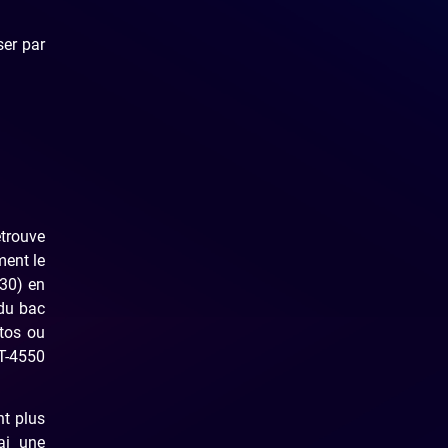
ser par
etrouve
ment le
 30) en
 du bac
otos ou
T-4550
nt plus
ai une