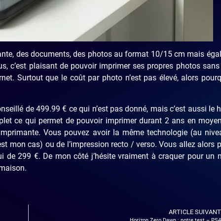
mante, des documents, des photos au format 10/15 cm mais éga
us, c’est plaisant de pouvoir imprimer ses propres photos sans
rnet. Surtout que le coût par photo n’est pas élevé, alors pour
nseillé de 499.99 € ce qui n’est pas donné, mais c’est aussi le 
mplet ce qui permet de pouvoir imprimer durant 2 ans en moye
e imprimante. Vous pouvez avoir la même technologie (au nive
st mon cas) ou de l’impression recto / verso. Vous allez alors 
ui de 299 €. De mon côté j’hésite vraiment à craquer pour un
 maison.
ARTICLE SUIVANT
Horizon Zero Dawn : notre test – PS4