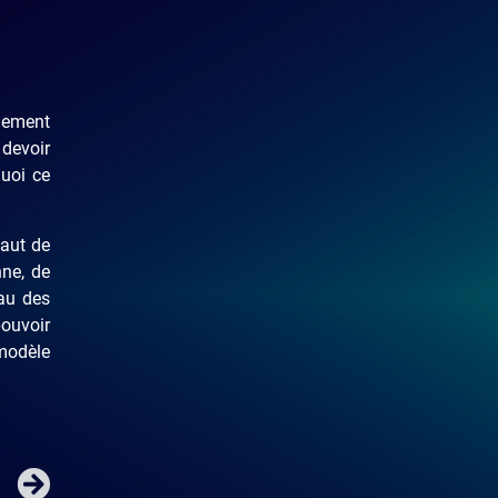
lement
 devoir
quoi ce
haut de
nne, de
au des
pouvoir
 modèle