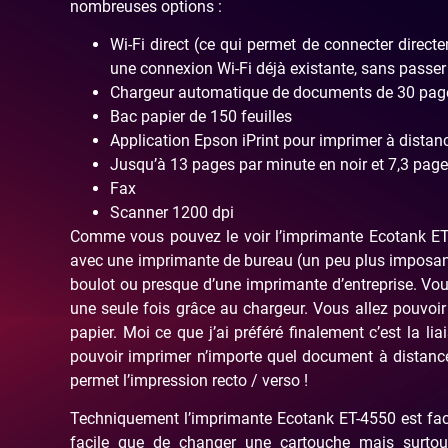
nombreuses options :
Wi-Fi direct (ce qui permet de connecter dire
une connexion Wi-Fi déjà existante, sans passer
Chargeur automatique de documents de 30 pag
Bac papier de 150 feuilles
Application Epson iPrint pour imprimer à distan
Jusqu’à 13 pages par minute en noir et 7,3 page
Fax
Scanner 1200 dpi
Comme vous pouvez le voir l’imprimante Ecotank ET-4
avec une imprimante de bureau (un peu plus imposant
boulot ou presque d’une imprimante d’entreprise. Vou
une seule fois grâce au chargeur. Vous allez pouvoir
papier. Moi ce que j’ai préféré finalement c’est la l
pouvoir imprimer n’importe quel document à distance
permet l’impression recto / verso !
Techniquement l’imprimante Ecotank ET-4550 est facil
facile que de changer une cartouche mais surto