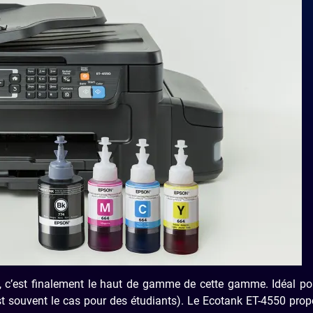
, c’est finalement le haut de gamme de cette gamme. Idéal po
t souvent le cas pour des étudiants). Le Ecotank ET-4550 pro