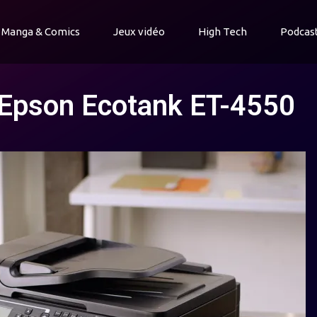
Manga & Comics
Jeux vidéo
High Tech
Podcas
e Epson Ecotank ET-4550