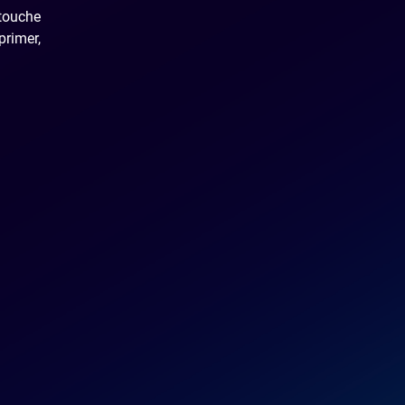
touche
primer,