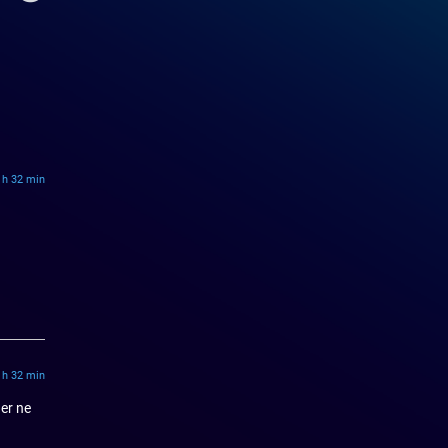
 h 32 min
 h 32 min
ner ne