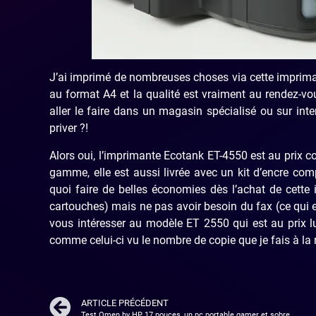
J’ai imprimé de nombreuses choses via cette impri
au format A4 et la qualité est vraiment au rendez-vo
aller le faire dans un magasin spécialisé ou sur inte
priver ?!
Alors oui, l’imprimante Ecotank ET-4550 est au prix co
gamme, elle est aussi livrée avec un kit d’encre co
quoi faire de belles économies dès l’achat de cett
cartouches) mais ne pas avoir besoin du fax (ce qui e
vous intéresser au modèle ET 2550 qui est au prix l
comme celui-ci vu le nombre de copie que je fais à la
ARTICLE PRÉCÉDENT
Test Omen by HP 17 pouces, un pc portable gamer et sobre