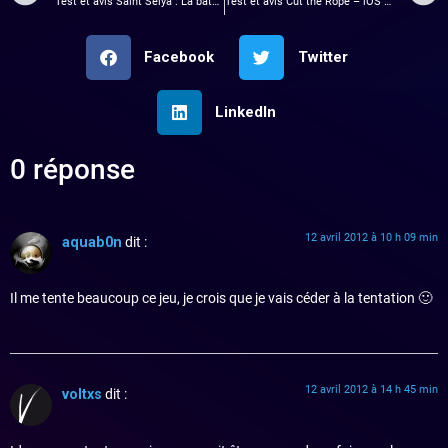
Test et avis Saint Seiya : La bataille du sanctuaire !
Test et avis Cut the Rope – iOS – Android
Facebook
Twitter
LinkedIn
0 réponse
12 avril 2012 à 10 h 09 min
aquab0n
dit :
Il me tente beaucoup ce jeu, je crois que je vais céder à la tentation 🙂
12 avril 2012 à 14 h 45 min
voltxs
dit :